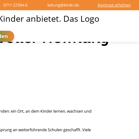
0711 27394-0
leitung@kiniki.de
Kontrast erhöhen
voller Hoffnung
den
nden: ein Ort, an dem Kinder lernen, wachsen und
Sprung an weiterführende Schulen geschafft. Viele