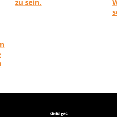
KiNiKi gAG