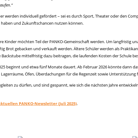
kaufen.“
r werden individuell gefördert – sei es durch Sport, Theater oder den Compu
nte haben und Zukunftschancen nutzen können.
eitere Kinder möchten Teil der PANKO-Gemeinschaft werden. Um langfristig u
ünftig Brot gebacken und verkauft werden. Ältere Schüler werden als Prakti
e Backstube mittelfristig dazu beitragen, die laufenden Kosten der Schule be
 2025 beginnt und etwa fünf Monate dauert. Ab Februar 2026 könnte dann da
 Lagerräume, Öfen, Überdachungen für die Regenzeit sowie Unterstützung 
gleiten zu dürfen, und sind gespannt, wie sich die nächsten Jahre entwick
ktuellen PANKO-Newsletter (Juli 2025)
.